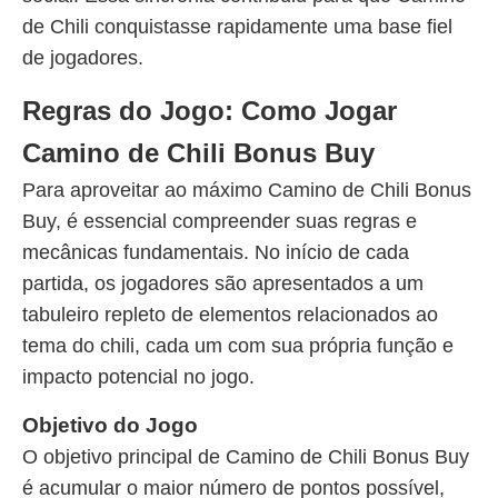
de Chili conquistasse rapidamente uma base fiel
de jogadores.
Regras do Jogo: Como Jogar
Camino de Chili Bonus Buy
Para aproveitar ao máximo Camino de Chili Bonus
Buy, é essencial compreender suas regras e
mecânicas fundamentais. No início de cada
partida, os jogadores são apresentados a um
tabuleiro repleto de elementos relacionados ao
tema do chili, cada um com sua própria função e
impacto potencial no jogo.
Objetivo do Jogo
O objetivo principal de Camino de Chili Bonus Buy
é acumular o maior número de pontos possível,