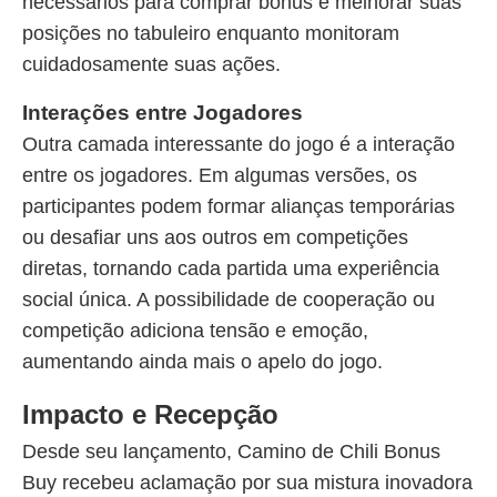
necessários para comprar bônus e melhorar suas
posições no tabuleiro enquanto monitoram
cuidadosamente suas ações.
Interações entre Jogadores
Outra camada interessante do jogo é a interação
entre os jogadores. Em algumas versões, os
participantes podem formar alianças temporárias
ou desafiar uns aos outros em competições
diretas, tornando cada partida uma experiência
social única. A possibilidade de cooperação ou
competição adiciona tensão e emoção,
aumentando ainda mais o apelo do jogo.
Impacto e Recepção
Desde seu lançamento, Camino de Chili Bonus
Buy recebeu aclamação por sua mistura inovadora