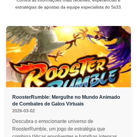
Confira as informações mais recentes, experiências e
estratégias de apostas da equipe especialista do Ss33.
RoosterRumble: Mergulhe no Mundo Animado
de Combates de Galos Virtuais
2026-03-02
Descubra o emocionante universo de
RoosterRumble, um jogo de estratégia que
combina táticas envolventes e batalhas intensas.