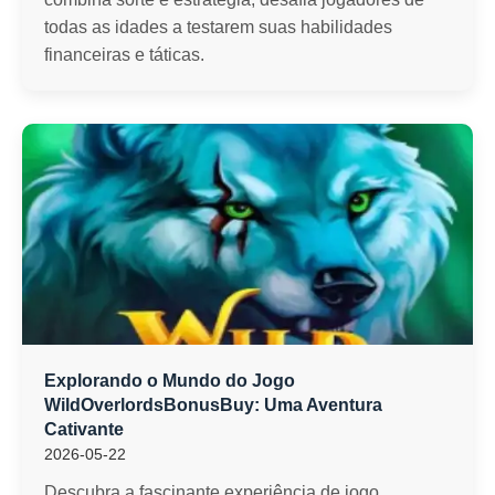
todas as idades a testarem suas habilidades
financeiras e táticas.
Explorando o Mundo do Jogo
WildOverlordsBonusBuy: Uma Aventura
Cativante
2026-05-22
Descubra a fascinante experiência de jogo