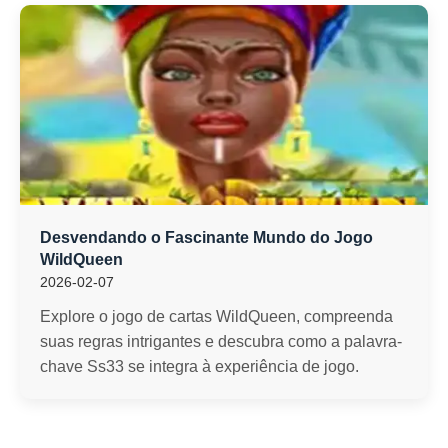
Desvendando o Fascinante Mundo do Jogo
WildQueen
2026-02-07
Explore o jogo de cartas WildQueen, compreenda
suas regras intrigantes e descubra como a palavra-
chave Ss33 se integra à experiência de jogo.