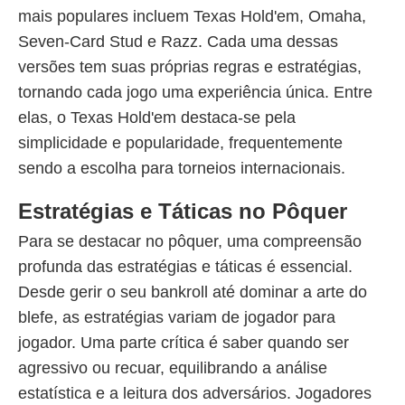
mais populares incluem Texas Hold'em, Omaha,
Seven-Card Stud e Razz. Cada uma dessas
versões tem suas próprias regras e estratégias,
tornando cada jogo uma experiência única. Entre
elas, o Texas Hold'em destaca-se pela
simplicidade e popularidade, frequentemente
sendo a escolha para torneios internacionais.
Estratégias e Táticas no Pôquer
Para se destacar no pôquer, uma compreensão
profunda das estratégias e táticas é essencial.
Desde gerir o seu bankroll até dominar a arte do
blefe, as estratégias variam de jogador para
jogador. Uma parte crítica é saber quando ser
agressivo ou recuar, equilibrando a análise
estatística e a leitura dos adversários. Jogadores