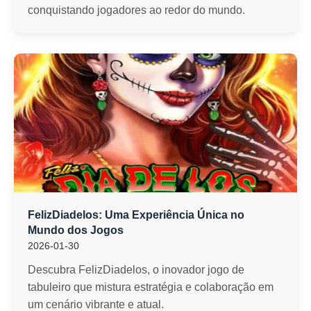
conquistando jogadores ao redor do mundo.
FelizDiadelos: Uma Experiência Única no
Mundo dos Jogos
2026-01-30
Descubra FelizDiadelos, o inovador jogo de
tabuleiro que mistura estratégia e colaboração em
um cenário vibrante e atual.