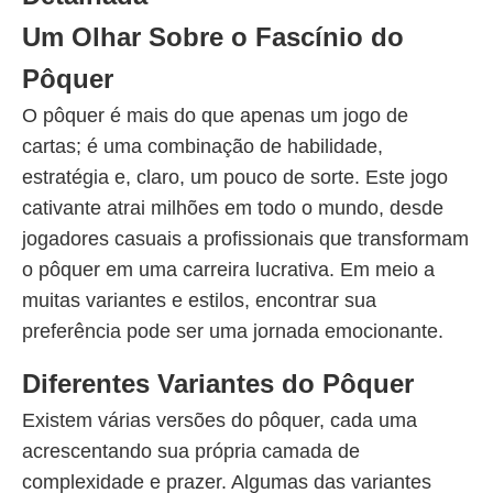
Um Olhar Sobre o Fascínio do
Pôquer
O pôquer é mais do que apenas um jogo de
cartas; é uma combinação de habilidade,
estratégia e, claro, um pouco de sorte. Este jogo
cativante atrai milhões em todo o mundo, desde
jogadores casuais a profissionais que transformam
o pôquer em uma carreira lucrativa. Em meio a
muitas variantes e estilos, encontrar sua
preferência pode ser uma jornada emocionante.
Diferentes Variantes do Pôquer
Existem várias versões do pôquer, cada uma
acrescentando sua própria camada de
complexidade e prazer. Algumas das variantes