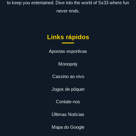
to keep you entertained. Dive into the world of Ss33 where fun
never ends.
Links rápidos
Apostas esportivas
Monopoly
Cassino ao vivo
Jogos de pôquer
Contate-nos
Últimas Notícias
Mapa do Google