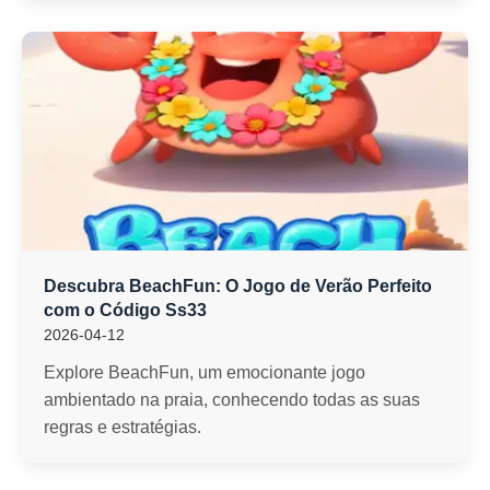
Descubra BeachFun: O Jogo de Verão Perfeito
com o Código Ss33
2026-04-12
Explore BeachFun, um emocionante jogo
ambientado na praia, conhecendo todas as suas
regras e estratégias.