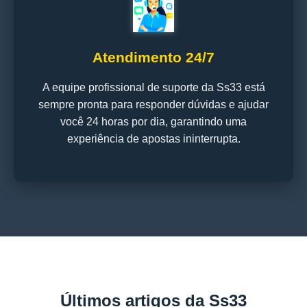
Atendimento 24/7
A equipe profissional de suporte da Ss33 está
sempre pronta para responder dúvidas e ajudar
você 24 horas por dia, garantindo uma
experiência de apostas ininterrupta.
Últimos artigos da Ss33