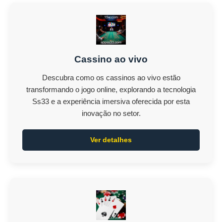
Cassino ao vivo
Descubra como os cassinos ao vivo estão
transformando o jogo online, explorando a tecnologia
Ss33 e a experiência imersiva oferecida por esta
inovação no setor.
Ver detalhes