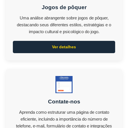
Jogos de pôquer
Uma análise abrangente sobre jogos de pôquer,
destacando seus diferentes estilos, estratégias e o
impacto cultural e psicológico do jogo.
Ver detalhes
Contate-nos
Aprenda como estruturar uma página de contato
eficiente, incluindo a importância do número de
telefone, e-mail, formulário de contato e integrações