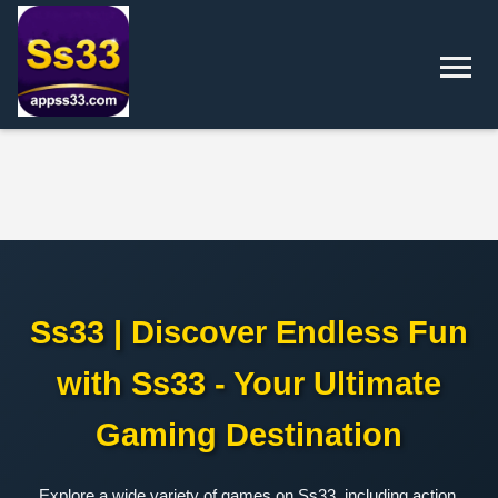
Ss33 | Discover Endless Fun
with Ss33 - Your Ultimate
Gaming Destination
Explore a wide variety of games on Ss33, including action,