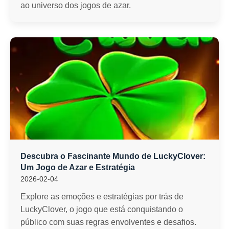
ao universo dos jogos de azar.
Descubra o Fascinante Mundo de LuckyClover:
Um Jogo de Azar e Estratégia
2026-02-04
Explore as emoções e estratégias por trás de
LuckyClover, o jogo que está conquistando o
público com suas regras envolventes e desafios.