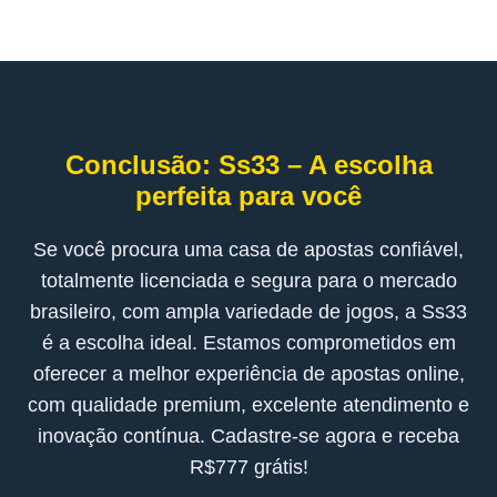
Conclusão: Ss33 – A escolha
perfeita para você
Se você procura uma casa de apostas confiável,
totalmente licenciada e segura para o mercado
brasileiro, com ampla variedade de jogos, a Ss33
é a escolha ideal. Estamos comprometidos em
oferecer a melhor experiência de apostas online,
com qualidade premium, excelente atendimento e
inovação contínua. Cadastre-se agora e receba
R$777 grátis!