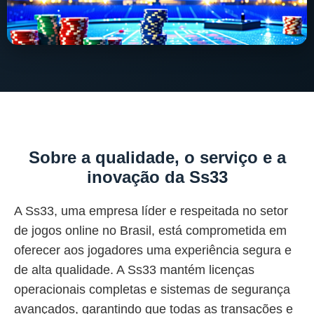
Sobre a qualidade, o serviço e a
inovação da Ss33
A Ss33, uma empresa líder e respeitada no setor
de jogos online no Brasil, está comprometida em
oferecer aos jogadores uma experiência segura e
de alta qualidade. A Ss33 mantém licenças
operacionais completas e sistemas de segurança
avançados, garantindo que todas as transações e