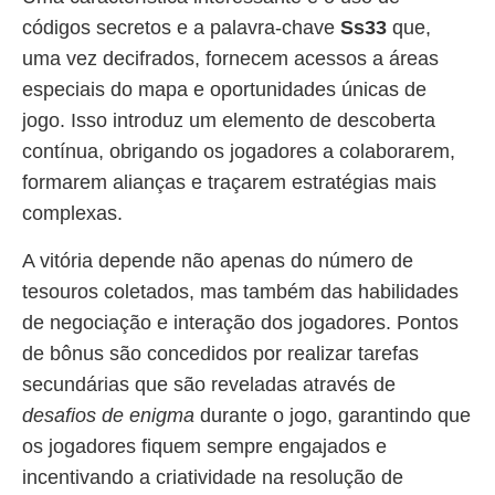
códigos secretos e a palavra-chave
Ss33
que,
uma vez decifrados, fornecem acessos a áreas
especiais do mapa e oportunidades únicas de
jogo. Isso introduz um elemento de descoberta
contínua, obrigando os jogadores a colaborarem,
formarem alianças e traçarem estratégias mais
complexas.
A vitória depende não apenas do número de
tesouros coletados, mas também das habilidades
de negociação e interação dos jogadores. Pontos
de bônus são concedidos por realizar tarefas
secundárias que são reveladas através de
desafios de enigma
durante o jogo, garantindo que
os jogadores fiquem sempre engajados e
incentivando a criatividade na resolução de