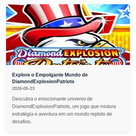
Explore o Empolgante Mundo de
DiamondExplosionPatriots
2026-05-23
Descubra o emocionante universo de
DiamondExplosionPatriots, um jogo que mistura
estratégia e aventura em um mundo repleto de
desafios.