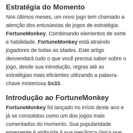
Estratégia do Momento
Nos últimos meses, um novo jogo tem chamado a
atenção dos entusiastas de jogos de estratégia:
FortuneMonkey
. Combinando elementos de sorte
e habilidade,
FortuneMonkey
está atraindo
jogadores de todas as idades. Este artigo
desvendará tudo o que você precisa saber sobre o
jogo, desde sua introdução, regras até as
estratégias mais eficientes utilizando a palavra-
chave misteriosa
Ss33
.
Introdução ao FortuneMonkey
FortuneMonkey
foi lançado no início deste ano e
já se consolidou como um dos jogos mais
comentados do momento. Sua popularidade
emergente é atribuída à sua mecânica única que