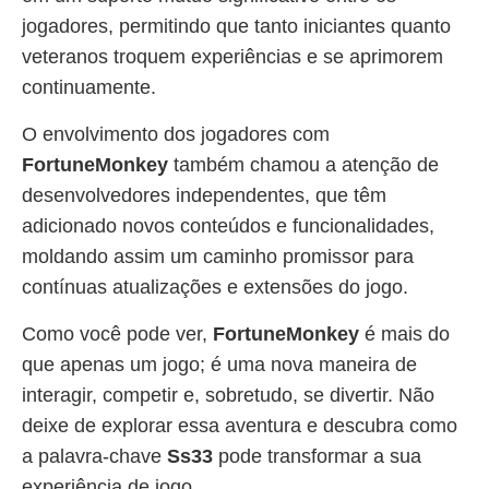
jogadores, permitindo que tanto iniciantes quanto
veteranos troquem experiências e se aprimorem
continuamente.
O envolvimento dos jogadores com
FortuneMonkey
também chamou a atenção de
desenvolvedores independentes, que têm
adicionado novos conteúdos e funcionalidades,
moldando assim um caminho promissor para
contínuas atualizações e extensões do jogo.
Como você pode ver,
FortuneMonkey
é mais do
que apenas um jogo; é uma nova maneira de
interagir, competir e, sobretudo, se divertir. Não
deixe de explorar essa aventura e descubra como
a palavra-chave
Ss33
pode transformar a sua
experiência de jogo.