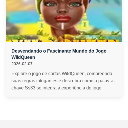
Desvendando o Fascinante Mundo do Jogo
WildQueen
2026-02-07
Explore o jogo de cartas WildQueen, compreenda
suas regras intrigantes e descubra como a palavra-
chave Ss33 se integra à experiência de jogo.