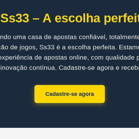
Ss33 – A escolha perfei
ndo uma casa de apostas confiável, totalmente
o de jogos, Ss33 é a escolha perfeita. Est
experiência de apostas online, com qualidade
inovação contínua. Cadastre-se agora e receb
Cadastre-se agora