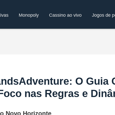
ivas
Monopoly
Cassino ao vivo
Jogos de p
andsAdventure: O Guia 
Foco nas Regras e Dinâ
 o Novo Horizonte