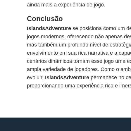
ainda mais a experiência de jogo.
Conclusão
IslandsAdventure
se posiciona como um d
jogos modernos, oferecendo não apenas des
mas também um profundo nível de estratégi
envolvimento em sua rica narrativa e a capa
cenários dinâmicos tornam esse jogo uma e
ampla variedade de jogadores. Como o ambi
evoluir,
IslandsAdventure
permanece no cen
proporcionando uma experiência rica e imers