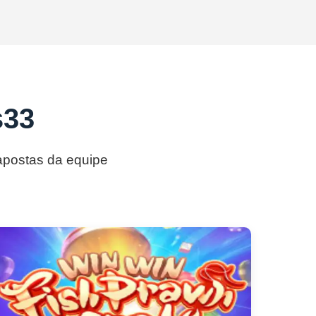
s33
 apostas da equipe