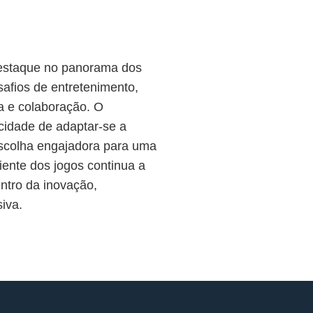
estaque no panorama dos
afios de entretenimento,
a e colaboração. O
cidade de adaptar-se a
scolha engajadora para uma
ente dos jogos continua a
tro da inovação,
iva.