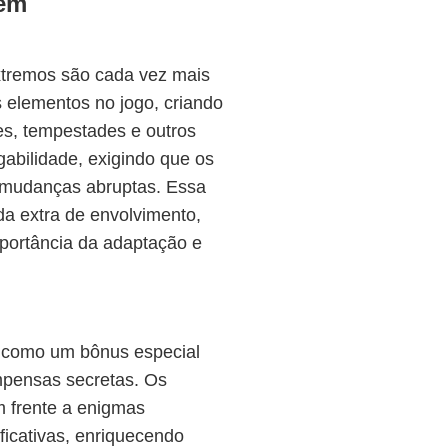
 em
extremos são cada vez mais
 elementos no jogo, criando
es, tempestades e outros
abilidade, exigindo que os
 mudanças abruptas. Essa
 extra de envolvimento,
portância da adaptação e
 como um bônus especial
mpensas secretas. Os
m frente a enigmas
icativas, enriquecendo