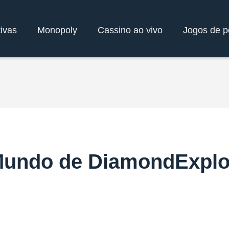
ivas
Monopoly
Cassino ao vivo
Jogos de p
Mundo de DiamondExpl