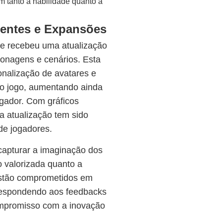
am tanto a habilidade quanto a
centes e Expansões
 recebeu uma atualização
rsonagens e cenários. Esta
onalização de avatares e
o jogo, aumentando ainda
gador. Com gráficos
a atualização tem sido
de jogadores.
apturar a imaginação dos
o valorizada quanto a
estão comprometidos em
 respondendo aos feedbacks
ompromisso com a inovação