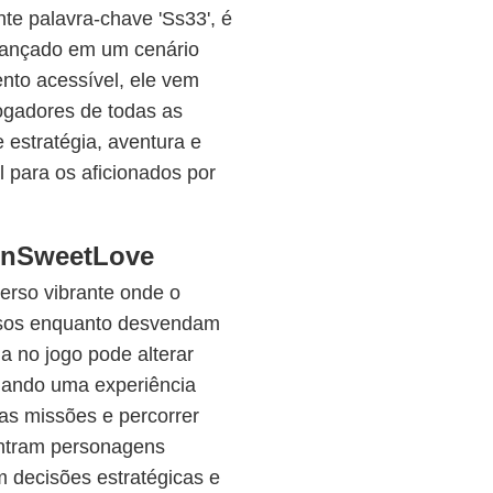
e palavra-chave 'Ss33', é
 Lançado em um cenário
nto acessível, ele vem
ogadores de todas as
 estratégia, aventura e
l para os aficionados por
onSweetLove
erso vibrante onde o
ciosos enquanto desvendam
 no jogo pode alterar
onando uma experiência
ias missões e percorrer
ntram personagens
em decisões estratégicas e