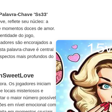
Palavra-Chave 'Ss33'
, reflete seu núcleo: a
 e momentos doces de amor.
entidade do jogo,
gadores são encorajados a
ta palavra-chave é central
aspectos mais profundos do
nSweetLove
dora. Os jogadores iniciam
e locais misteriosos e
etar o maior número possível
ões em nível emocional com
eita em momentos cruciais