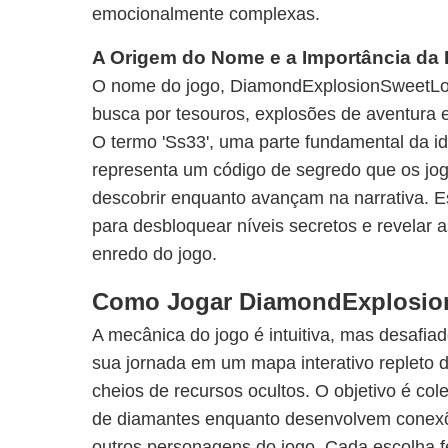
emocionalmente complexas.
A Origem do Nome e a Importância da 
O nome do jogo, DiamondExplosionSweetLove
busca por tesouros, explosões de aventura
O termo 'Ss33', uma parte fundamental da id
representa um código de segredo que os jo
descobrir enquanto avançam na narrativa. Es
para desbloquear níveis secretos e revelar 
enredo do jogo.
Como Jogar DiamondExplosio
A mecânica do jogo é intuitiva, mas desafia
sua jornada em um mapa interativo repleto d
cheios de recursos ocultos. O objetivo é col
de diamantes enquanto desenvolvem conex
outros personagens do jogo. Cada escolha f