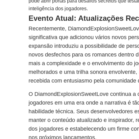
pode abrir portas para desafios secretos que test
inteligência dos jogadores.
Evento Atual: Atualizações Re
Recentemente, DiamondExplosionSweetLove
significativa que adicionou vários novos pe
expansão introduziu a possibilidade de pers
novos desfechos para os romances dentro d
mais a complexidade e o envolvimento do jo
melhorados e uma trilha sonora envolvente, 
recebida com entusiasmo pela comunidade 
O DiamondExplosionSweetLove continua a c
jogadores em uma era onde a narrativa é tã
habilidade técnica. Seus desenvolvedores 
manter o conteúdo atualizado e inspirador,
dos jogadores e estabelecendo um firme c
nos próximos lançamentos.