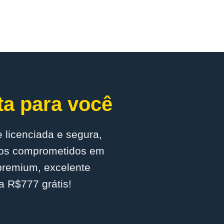
ta para você
 licenciada e segura,
amos comprometidos em
 premium, excelente
a R$777 grátis!