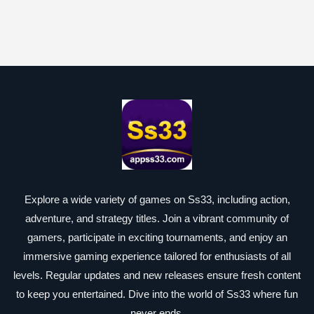
Explore a wide variety of games on Ss33, including action,
adventure, and strategy titles. Join a vibrant community of
gamers, participate in exciting tournaments, and enjoy an
immersive gaming experience tailored for enthusiasts of all
levels. Regular updates and new releases ensure fresh content
to keep you entertained. Dive into the world of Ss33 where fun
never ends.