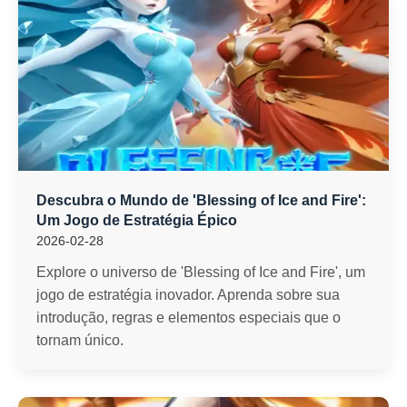
Descubra o Mundo de 'Blessing of Ice and Fire':
Um Jogo de Estratégia Épico
2026-02-28
Explore o universo de 'Blessing of Ice and Fire', um
jogo de estratégia inovador. Aprenda sobre sua
introdução, regras e elementos especiais que o
tornam único.