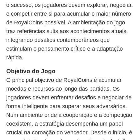
o sucesso, os jogadores devem explorar, negociar,
e competir entre si para acumular o maior número
de RoyalCoins possível. A ambientação do jogo
traz referências sutis aos acontecimentos atuais,
integrando desafios contemporâneos que
estimulam o pensamento crítico e a adaptação
rápida.
Objetivo do Jogo
O principal objetivo de RoyalCoins é acumular
moedas e recursos ao longo das partidas. Os
jogadores devem enfrentar desafios e negociar de
forma inteligente para superar seus adversários.
Num ambiente onde a cooperação e a competição
coexistem, a estratégia desempenha um papel
crucial na coroação do vencedor. Desde o início, é