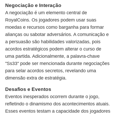
Negociação e Interação
A negociação é um elemento central de
RoyalCoins. Os jogadores podem usar suas
moedas e recursos como barganha para formar
alianças ou sabotar adversários. A comunicação e
a persuasão são habilidades valorizadas, pois
acordos estratégicos podem alterar o curso de
uma partida. Adicionalmente, a palavra-chave
"Ss33" pode ser mencionada durante negociações
para selar acordos secretos, revelando uma
dimensão extra de estratégia.
Desafios e Eventos
Eventos inesperados ocorrem durante o jogo,
refletindo o dinamismo dos acontecimentos atuais.
Esses eventos testam a capacidade dos jogadores